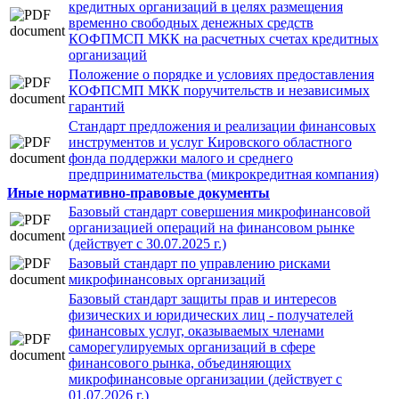
кредитных организаций в целях размещения
временно свободных денежных средств
КОФПМСП МКК на расчетных счетах кредитных
организаций
Положение о порядке и условиях предоставления
КОФПСМП МКК поручительств и независимых
гарантий
Стандарт предложения и реализации финансовых
инструментов и услуг Кировского областного
фонда поддержки малого и среднего
предпринимательства (микрокредитная компания)
Иные нормативно-правовые документы
Базовый стандарт совершения микрофинансовой
организацией операций на финансовом рынке
(действует с 30.07.2025 г.)
Базовый стандарт по управлению рисками
микрофинансовых организаций
Базовый стандарт защиты прав и интересов
физических и юридических лиц - получателей
финансовых услуг, оказываемых членами
саморегулируемых организаций в сфере
финансового рынка, объединяющих
микрофинансовые организации (действует с
01.07.2026 г.)