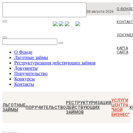
О ФОНДЕ
08 августа 2026
КОНТАК
ДОКУМЕ
КАРТА
О Фонде
САЙТА
Льготные займы
Реструктуризация действующих займов
Документы
Поручительство
Конкурсы
Контакты
УСЛУГИ
РЕСТРУКТУРИЗАЦИЯ
ЛЬГОТНЫЕ
ЦЕНТРА
ПОРУЧИТЕЛЬСТВО
ДЕЙСТВУЮЩИХ
К
ЗАЙМЫ
"МОЙ
ЗАЙМОВ
БИЗНЕС"