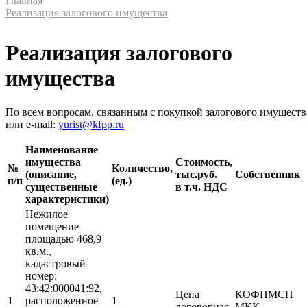
Главная
Реализация залогового имущества
Реализация залогового
имущества
По всем вопросам, связанным с покупкой залогового имуществ
или e-mail:
yurist@kfpp.ru
Наименование
имущества
Стоимость,
№
Количество
,
(описание,
тыс.руб.
Собственник
п/п
(ед.)
существенные
в т.ч. НДС
характеристики)
Нежилое
помещение
площадью 468,9
кв.м.,
кадастровый
номер:
43:42:000041:92,
Цена
КОФПМСП
1
расположенное
1
договорная
МКК